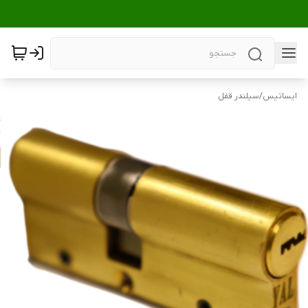
ایساتیس
/
سیلندر قفل